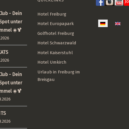
J
lub - Dein
Hotel Freiburg
pot unter
Sprache auswäh
Hotel Europapark
immel ☀️🍹
Golfhotel Freiburg
.2026
Hotel Schwarzwald
EATS
Hotel Kaiserstuhl
.2026
Hotel Umkirch
Urlaub in Freiburg im
lub - Dein
Breisgau
pot unter
immel ☀️🍹
8.2026
HTS
8.2026