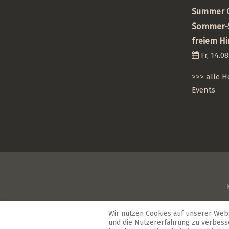
Summer C
Sommer-S
freiem H
Fr, 14.08
>>> alle 
Events
Wenn Sie auf der Suche nach einem
Hotel am Kaisers
Wir nutzen Cookies auf unserer Websi
wird im Heuboden großgeschrieben. Treffen Sie n
und die Nutzererfahrung zu verbesse