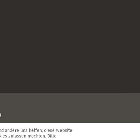
g
 Sie bei uns genau richtig. Familiäre Gastfreundschaft
end andere uns helfen, diese Website
äumen oder lassen Sie sich in unserem
Restaurant
kies zulassen möchten. Bitte