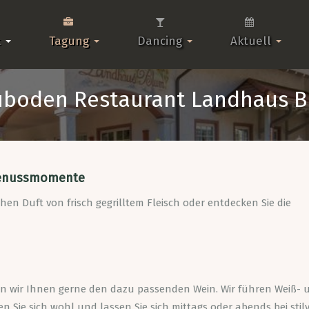
t
Tagung
Dancing
Aktuell
boden Restaurant Landhaus 
e Genussmomente
hen Duft von frisch gegrilltem Fleisch oder entdecken Sie die
n wir Ihnen gerne den dazu passenden Wein. Wir führen Weiß- 
 Sie sich wohl und lassen Sie sich mittags oder abends bei stil