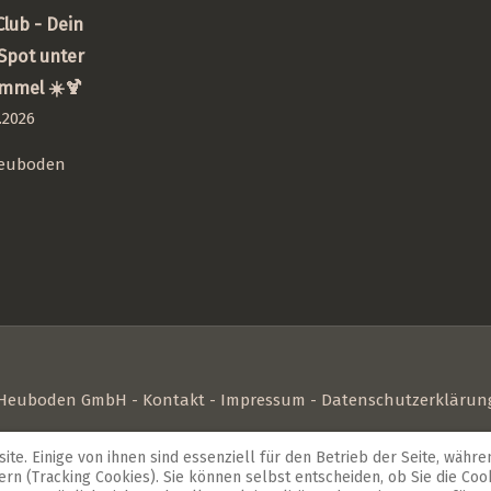
lub - Dein
pot unter
immel ☀️🍹
.2026
Heuboden
Heuboden GmbH -
Kontakt
-
Impressum
-
Datenschutzerklärun
tuhl
in der unmittelbaren Nähe zu Freiburg im Breisgau sind, sind
te. Einige von ihnen sind essenziell für den Betrieb der Seite, währ
ette Menschen nach den Business-Meetings in unseren Tagungsr
rn (Tracking Cookies). Sie können selbst entscheiden, ob Sie die Coo