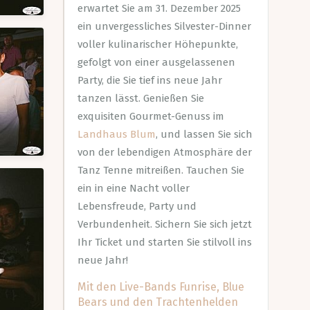
erwartet Sie am 31. Dezember 2025
ein unvergessliches Silvester-Dinner
voller kulinarischer Höhepunkte,
gefolgt von einer ausgelassenen
Party, die Sie tief ins neue Jahr
tanzen lässt. Genießen Sie
exquisiten Gourmet-Genuss im
Landhaus Blum
, und lassen Sie sich
von der lebendigen Atmosphäre der
Tanz Tenne mitreißen. Tauchen Sie
ein in eine Nacht voller
Lebensfreude, Party und
Verbundenheit. Sichern Sie sich jetzt
Ihr Ticket und starten Sie stilvoll ins
neue Jahr!
Mit den Live-Bands Funrise, Blue
Bears und den Trachtenhelden