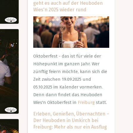
geht es auch auf der Heuboden
Wies'n 2025 wieder rund
Oktoberfest - das ist für viele der
Höhepunkt im ganzen Jahr. Wer
zünftig feiern möchte, kann sich die
Zeit zwischen 19.09.2025 und
05.10.2025 im Kalender vormerken.
Denn dann findet das Heuboden
Wies'n Oktoberfest in
Freiburg
statt.
Erleben, Genießen, Übernachten –
Der Heuboden in Umkirch bei
Freiburg: Mehr als nur ein Ausflug