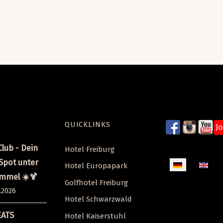
QUICKLINKS
J
lub - Dein
Hotel Freiburg
pot unter
Sprache auswäh
Hotel Europapark
immel ☀️🍹
Golfhotel Freiburg
.2026
Hotel Schwarzwald
EATS
Hotel Kaiserstuhl