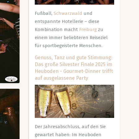
Fußball,
Schwarzwald
und
entspannte Hotellerie – diese
Kombination macht
Freiburg
zu
einem immer beliebteren Reiseziel
für sportbegeisterte Menschen.
Genuss, Tanz und gute Stimmung:
Das große Silvester Finale 2025 im
Heuboden - Gourmet-Dinner trifft
auf ausgelassene Party
Der Jahresabschluss, auf den Sie
gewartet haben: Im Heuboden