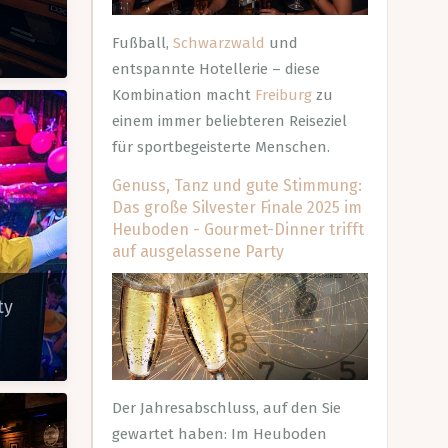
Fußball,
Schwarzwald
und
entspannte Hotellerie – diese
Kombination macht
Freiburg
zu
einem immer beliebteren Reiseziel
für sportbegeisterte Menschen.
Genuss, Tanz und gute Stimmung:
Das große Silvester Finale 2025 im
Heuboden - Gourmet-Dinner trifft
auf ausgelassene Party
ty
Der Jahresabschluss, auf den Sie
gewartet haben: Im Heuboden