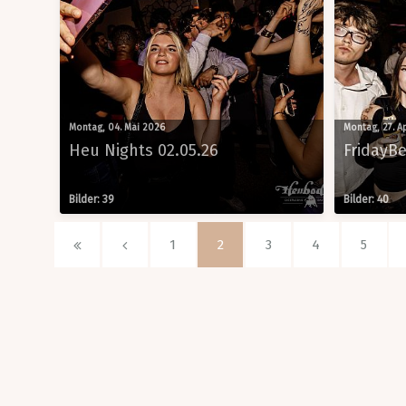
Montag, 04. Mai 2026
Montag, 27. A
Heu Nights 02.05.26
FridayBe
Bilder: 39
Bilder: 40
1
2
3
4
5