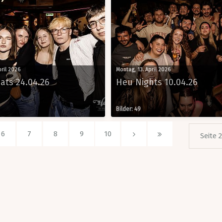
pril 2026
Montag, 13. April 2026
ats 24.04.26
Heu Nights 10.04.26
Bilder: 49
6
7
8
9
10
Seite 