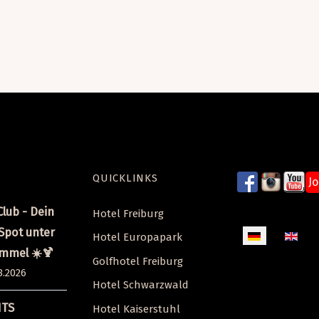
QUICKLINKS
J
lub - Dein
Hotel Freiburg
pot unter
Sprache auswäh
Hotel Europapark
immel ☀️🍹
Golfhotel Freiburg
8.2026
Hotel Schwarzwald
HTS
Hotel Kaiserstuhl