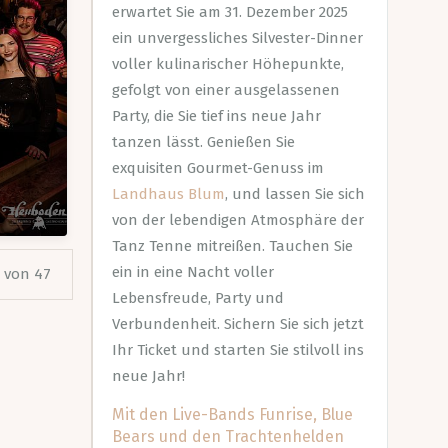
erwartet Sie am 31. Dezember 2025
ein unvergessliches Silvester-Dinner
voller kulinarischer Höhepunkte,
gefolgt von einer ausgelassenen
Party, die Sie tief ins neue Jahr
tanzen lässt. Genießen Sie
exquisiten Gourmet-Genuss im
Landhaus Blum
, und lassen Sie sich
von der lebendigen Atmosphäre der
Tanz Tenne mitreißen. Tauchen Sie
ein in eine Nacht voller
2 von 47
Lebensfreude, Party und
Verbundenheit. Sichern Sie sich jetzt
Ihr Ticket und starten Sie stilvoll ins
neue Jahr!
Mit den Live-Bands Funrise, Blue
Bears und den Trachtenhelden