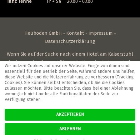
Tanz Tenne
Fr + Sa
20:00 - 03:00
Heuboden GmbH -
Kontakt
-
Impressum
-
Datenschutzerklärung
Wenn Sie auf der Suche nach einem
Hotel am Kaiserstuhl
in der unmittelbaren Nähe zu Freiburg im Breisgau sind,
Wir nutzen Cookies auf unserer Website. Einige von ihnen sind
sind Sie bei uns genau richtig. Familiäre Gastfreundschaft
essenziell für den Betrieb der Seite, während andere uns helfen,
diese Website und die Nutzererfahrung zu verbessern (Tracking
wird im Heuboden großgeschrieben. Treffen Sie nette
Cookies). Sie können selbst entscheiden, ob Sie die Cookies
Menschen nach den Business-Meetings in unseren
zulassen möchten. Bitte beachten Sie, dass bei einer Ablehnung
womöglich nicht mehr alle Funktionalitäten der Seite zur
Tagungsräumen oder lassen Sie sich in unserem
Verfügung stehen.
Restaurant Landhaus Blum
kulinarisch verwöhnen. Das
Hotel in Umkirch
befindet sich unmittelbar in der Nähe zu
AKZEPTIEREN
den
Europapark Hotels
und vielen weiteren
Hotels im
Schwarzwald
.
ABLEHNEN