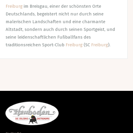
Freiburg
im Breisgau, einer der schönsten Orte
Deutschlands, begeistert nicht nur durch seine
malerischen Landschaften und eine charmante
Altstadt, sondern auch durch seinen Sportgeist, und
seine leidenschaftlichen Fußballfans des
traditionsreichen Sport-Club
Freiburg
(SC
Freiburg
).