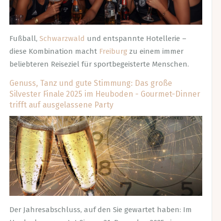
Fußball,
Schwarzwald
und entspannte Hotellerie –
diese Kombination macht
Freiburg
zu einem immer
beliebteren Reiseziel für sportbegeisterte Menschen.
Genuss, Tanz und gute Stimmung: Das große
Silvester Finale 2025 im Heuboden - Gourmet-Dinner
trifft auf ausgelassene Party
Der Jahresabschluss, auf den Sie gewartet haben: Im