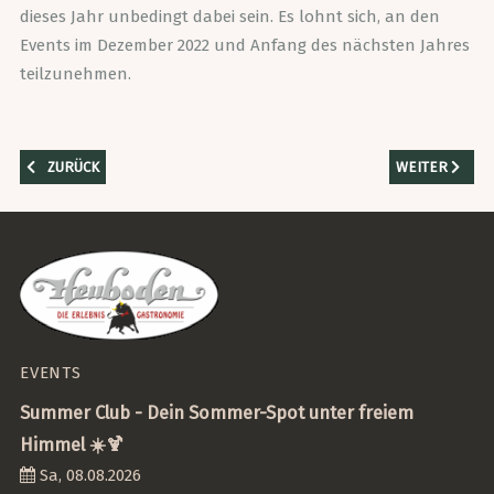
dieses Jahr unbedingt dabei sein. Es lohnt sich, an den
Events im Dezember 2022 und Anfang des nächsten Jahres
teilzunehmen.
VORHERIGER BEITRAG: JOBS MIT KARRIERE GARANTIE IN DER SCHÖ
NÄCHSTER BEI
ZURÜCK
WEITER
EVENTS
Summer Club - Dein Sommer-Spot unter freiem
Himmel ☀️🍹
Sa, 08.08.2026