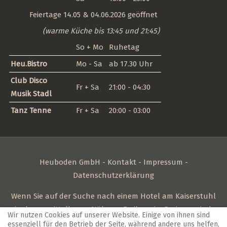
Feiertage 14.05 & 04.06.2026 geöffnet
(warme Küche bis 13:45 und 21:45)
So + Mo
Ruhetag
Heu.Bistro
Mo - Sa
ab 17.30 Uhr
Club Disco
Fr + Sa
21:00 - 04:30
Musik Stadl
Tanz Tenne
Fr + Sa
20:00 - 03:00
Heuboden GmbH -
Kontakt
-
Impressum
-
Datenschutzerklärung
Wenn Sie auf der Suche nach einem
Hotel am Kaiserstuhl
in der unmittelbaren Nähe zu Freiburg im Breisgau sind,
Wir nutzen Cookies auf unserer Website. Einige von ihnen sind
sind Sie bei uns genau richtig. Familiäre Gastfreundschaft
essenziell für den Betrieb der Seite, während andere uns helfen,