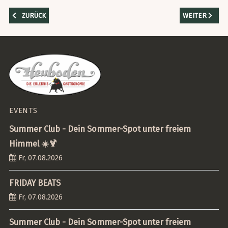
VORHERIGER BEITRAG: DER PULSIERENDE HERZSCHLAG DES BREISGA
NÄCHSTER BEI
ZURÜCK
WEITER
EVENTS
Summer Club - Dein Sommer-Spot unter freiem
Himmel ☀️🍹
Fr, 07.08.2026
FRIDAY BEATS
Fr, 07.08.2026
Summer Club - Dein Sommer-Spot unter freiem